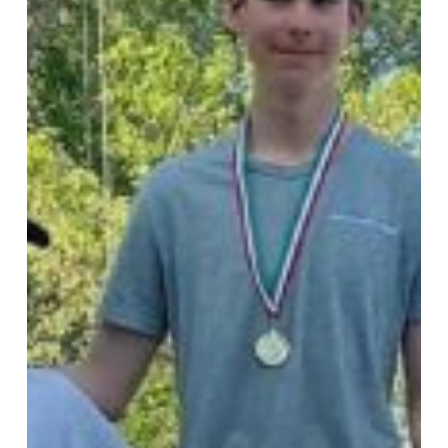
2022.
május
14-
15.