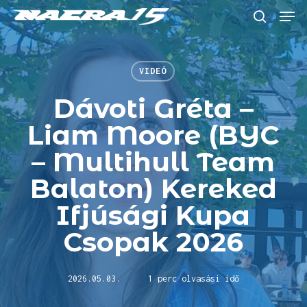
Skip
Menu
to
keresés
main
content
VIDEÓ
Dávoti Gréta –
Liam Moore (BYC
– Multihull Team
Balaton) Kereked
Ifjúsági Kupa
Csopak 2026
2026.05.03.
1 perc olvasási idő