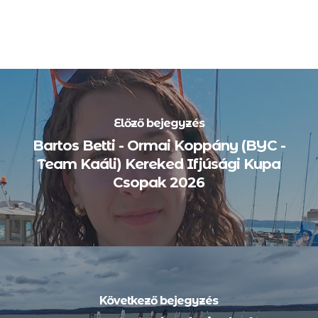
Előző bejegyzés
Bartos Betti - Ormai Koppány (BYC -
Team Kaáli) Kereked Ifjúsági Kupa
Csopak 2026
Következő bejegyzés