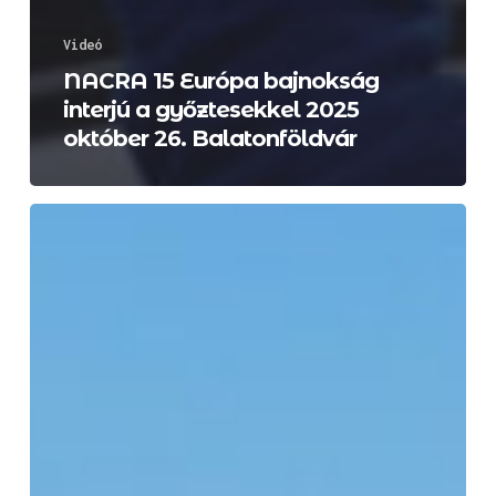
Videó
NACRA 15 Európa bajnokság
interjú a győztesekkel 2025
október 26. Balatonföldvár
NACRA
15
Európa
bajnokság
összefoglaló
a
győztesekről
2025.
október
26.