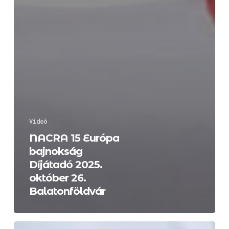
Videó
NACRA 15 Európa
bajnokság
Díjátadó 2025.
október 26.
Balatonföldvár
NACRA