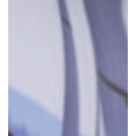
Balatonföldvár