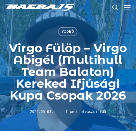
Skip
Menu
to
keresés
main
content
VIDEÓ
Virgo Fülöp – Virgo
Abigél (Multihull
Team Balaton)
Kereked Ifjúsági
Kupa Csopak 2026
2026.05.03.
1 perc olvasási idő