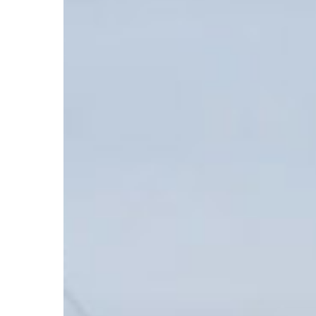
november
1.
Barcelona