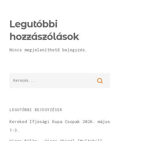
Legutóbbi
hozzászólások
Nincs megjeleníthető bejegyzés.
LEGUTÓBBI BEJEGYZÉSEK
Kereked Ifjúsági Kupa Csopak 2026. május
1-3.
Virgo Fülöp – Virgo Abigél (Multihull