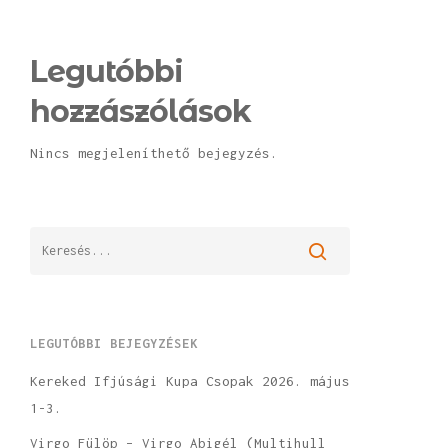
Legutóbbi
hozzászólások
Nincs megjeleníthető bejegyzés.
LEGUTÓBBI BEJEGYZÉSEK
Kereked Ifjúsági Kupa Csopak 2026. május
1-3.
Virgo Fülöp – Virgo Abigél (Multihull