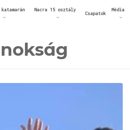
 katamarán
Nacra 15 osztály
Média
Csapatok
jnokság
áráshoz