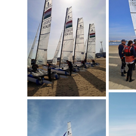
(1)
(2)
POFF_Anzio_
POFF_Anzio_2022_03_19
(4)
(5)