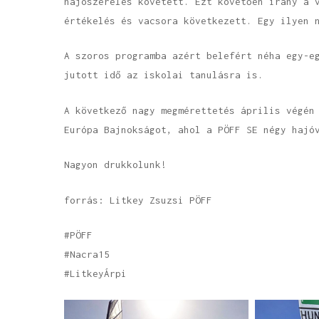
hajószerelés követett. Ezt követően irány a 
értékelés és vacsora következett. Egy ilyen 
A szoros programba azért belefért néha egy-e
jutott idő az iskolai tanulásra is.
A következő nagy megmérettetés április végén
Európa Bajnokságot, ahol a PÖFF SE négy hajó
Nagyon drukkolunk!
forrás: Litkey Zsuzsi PÖFF
#PÖFF
#Nacra15
#LitkeyÁrpi
POFF_Anzio_2022_03_19
POFF_Anzio_