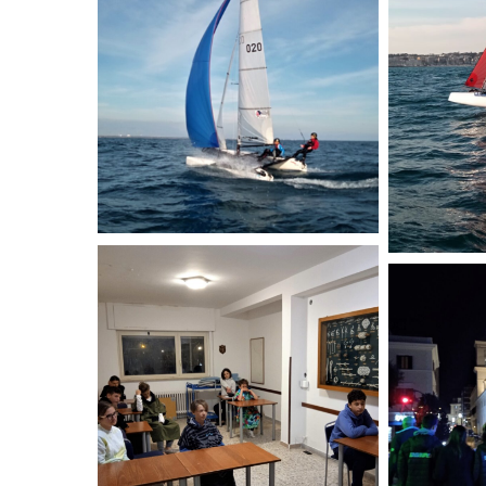
POFF_Anzio_2022_03_19
POFF_Anzio_
(7)
(8)