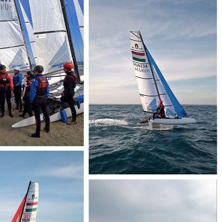
(3)
2022_03_19
POFF_Anzio_2022_03_19
(6)