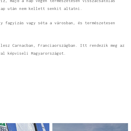
víz, majd a nap végén természetesen visszacsatolás
nap után nem kellett senkit altatni.
gy fagyizás vagy séta a városban, és természetesen
 lesz Carnacban, Franciaországban. Itt rendezik meg az
val képviseli Magyarországot.
2022_03_19
POFF_Anzio_2022_03_19