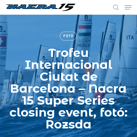
Skip
Menu
to
keresés
main
content
FOTÓ
Trofeu
Internacional
Ciutat de
Barcelona – Nacra
15 Super Series
closing event, fotó:
Rozsda