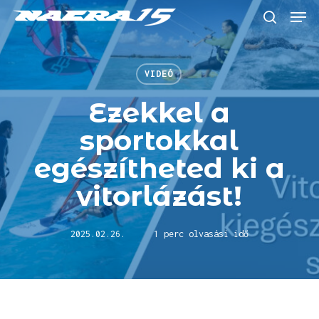
Skip
Menu
to
keresés
main
content
VIDEÓ
Ezekkel a
sportokkal
egészítheted ki a
vitorlázást!
2025.02.26.
1 perc olvasási idő