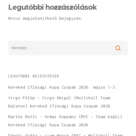
Legutóbbi hozzászólások
Nincs megjeleníthető bejegyzés.
LEGUTÓBBI BEJEGYZÉSEK
Kereked Ifjúsági Kupa Csopak 2026. május 1-3.
Virgo Fülöp – Virgo Abigél (Multihull Team
Balaton) Kereked Ifjúsági Kupa Csopak 2026
Bartos Betti – Ormai Koppány (BYC – Team Kaáli)
Kereked Ifjúsági Kupa Csopak 2026
Dávoti Gréta – Liam Moore (BYC – Multihull Team