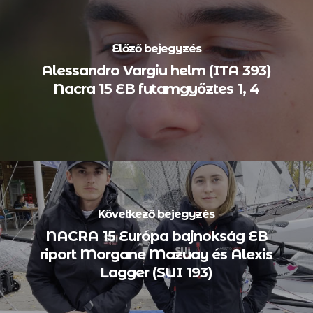
Előző bejegyzés
Alessandro Vargiu helm (ITA 393)
Nacra 15 EB futamgyőztes 1, 4
Következő bejegyzés
NACRA 15 Európa bajnokság EB
riport Morgane Mazuay és Alexis
Lagger (SUI 193)