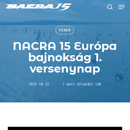
Skip
Menu
to
keresés
main
content
VIDEÓ
NACRA 15 Európa
bajnokság 1.
versenynap
2025.10.22.
1 perc olvasási idő