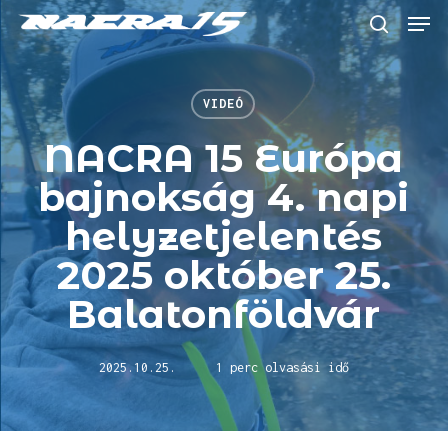
Skip
Menu
to
keresés
main
content
VIDEÓ
NACRA 15 Európa
bajnokság 4. napi
helyzetjelentés
2025 október 25.
Balatonföldvár
2025.10.25.
1 perc olvasási idő