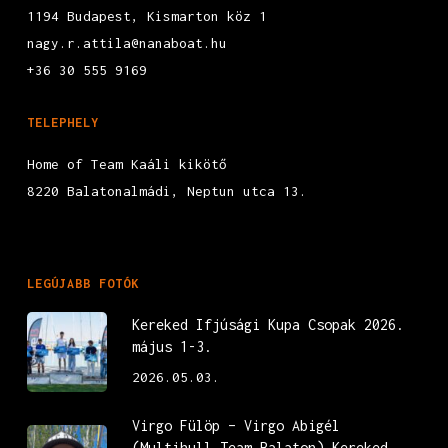
1194 Budapest, Kismarton köz 1
nagy.r.attila@nanaboat.hu
+36 30 555 9169
TELEPHELY
Home of Team Kaáli kikötő
8220 Balatonalmádi, Neptun utca 13.
LEGÚJABB FOTÓK
Kereked Ifjúsági Kupa Csopak 2026.
május 1-3.
2026.05.03.
Virgo Fülöp – Virgo Abigél
(Multihull Team Balaton) Kereked