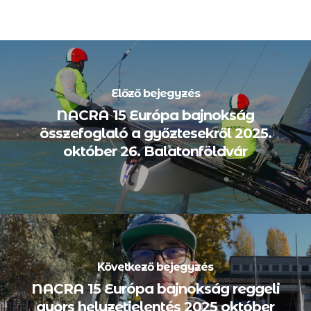
Előző bejegyzés
NACRA 15 Európa bajnokság
összefoglaló a győztesekről 2025.
október 26. Balatonföldvár
Következő bejegyzés
NACRA 15 Európa bajnokság reggeli
gyors helyzetjelentés 2025 október