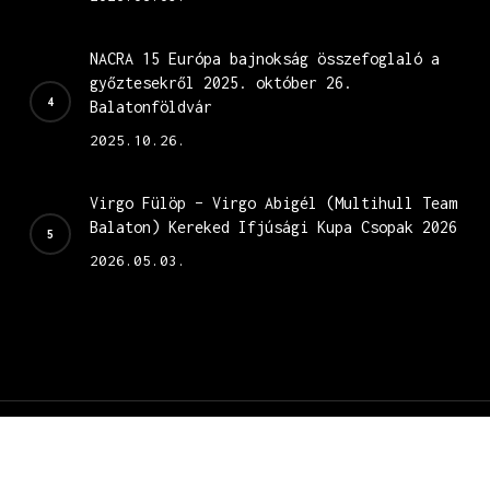
NACRA 15 Európa bajnokság összefoglaló a
győztesekről 2025. október 26.
Balatonföldvár
2025.10.26.
Virgo Fülöp – Virgo Abigél (Multihull Team
Balaton) Kereked Ifjúsági Kupa Csopak 2026
2026.05.03.
© 2026 Nacra 15.
weboldal fejlesztés
facebook
youtube
instagram
phone
email