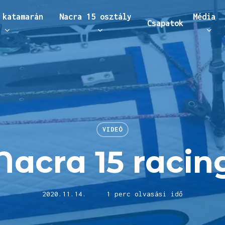
 katamarán
Nacra 15 osztály
Média
Csapatok
áráshoz
VIDEÓ
Nacra 15 racin
2020.11.14.
1 perc olvasási idő