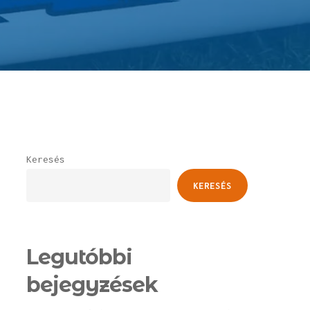
Keresés
KERESÉS
Legutóbbi
bejegyzések