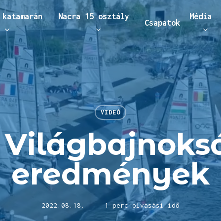
 katamarán
Nacra 15 osztály
Média
Csapatok
áráshoz
VIDEÓ
 Világbajnoks
eredmények
2022.08.18.
1 perc olvasási idő