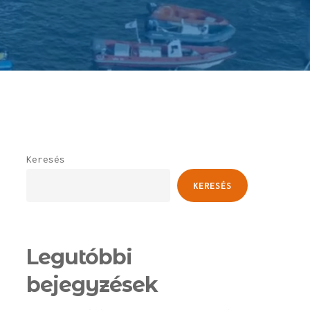
Keresés
KERESÉS
Legutóbbi
bejegyzések