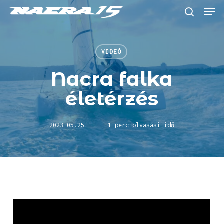
Skip
Menu
to
keresés
main
content
VIDEÓ
Nacra falka
életérzés
2023.05.25.
1 perc olvasási idő