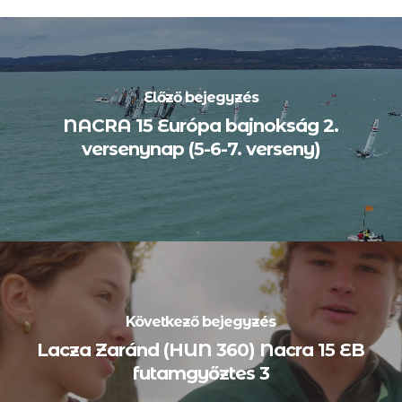
Előző bejegyzés
NACRA 15 Európa bajnokság 2.
versenynap (5-6-7. verseny)
Következő bejegyzés
Lacza Zaránd (HUN 360) Nacra 15 EB
futamgyőztes 3