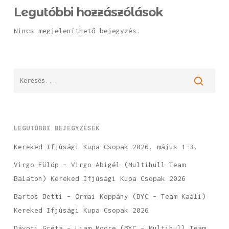
Legutóbbi hozzászólások
Nincs megjeleníthető bejegyzés.
LEGUTÓBBI BEJEGYZÉSEK
Kereked Ifjúsági Kupa Csopak 2026. május 1-3.
Virgo Fülöp – Virgo Abigél (Multihull Team
Balaton) Kereked Ifjúsági Kupa Csopak 2026
Bartos Betti – Ormai Koppány (BYC – Team Kaáli)
Kereked Ifjúsági Kupa Csopak 2026
Dávoti Gréta – Liam Moore (BYC – Multihull Team