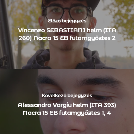
Előző bejegyzés
Vincenzo SEBASTIANI helm (ITA
260) Nacra 15 EB futamgyőztes 2
Következő bejegyzés
Alessandro Vargiu helm (ITA 393)
Nacra 15 EB futamgyőztes 1, 4