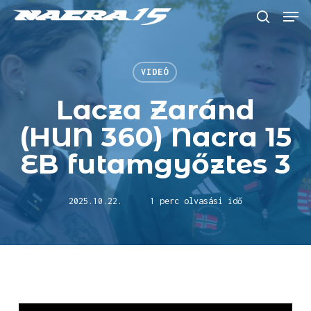
Skip
Menu
to
keresés
main
content
VIDEÓ
Lacza Zaránd
(HUN 360) Nacra 15
EB futamgyőztes 3
2025.10.22.
1 perc olvasási idő