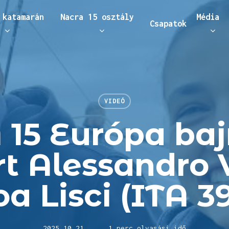
 katamarán
Nacra 15 osztály
Média
Csapatok
áráshoz
VIDEÓ
15 Európa ba
rt Alessandro 
a Lisci (ITA 3
2025.10.21.
1 perc olvasási idő