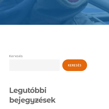
Keresés
KERESÉS
Legutóbbi
bejegyzések