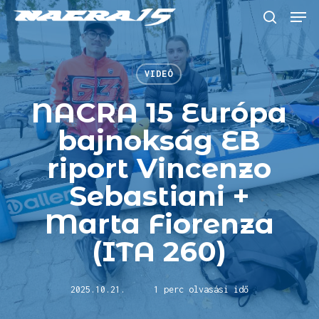
Skip
Menu
to
keresés
main
content
VIDEÓ
NACRA 15 Európa
bajnokság EB
riport Vincenzo
Sebastiani +
Marta Fiorenza
(ITA 260)
2025.10.21.
1 perc olvasási idő