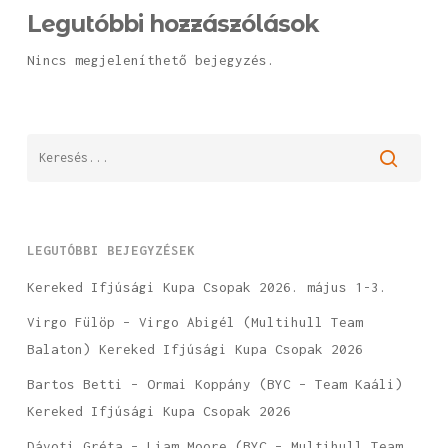
Legutóbbi hozzászólások
Nincs megjeleníthető bejegyzés.
LEGUTÓBBI BEJEGYZÉSEK
Kereked Ifjúsági Kupa Csopak 2026. május 1-3.
Virgo Fülöp – Virgo Abigél (Multihull Team
Balaton) Kereked Ifjúsági Kupa Csopak 2026
Bartos Betti – Ormai Koppány (BYC – Team Kaáli)
Kereked Ifjúsági Kupa Csopak 2026
Dávoti Gréta – Liam Moore (BYC – Multihull Team