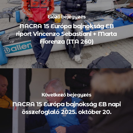
Előző bejegyzés
NACRA 15 Európa bajnokság EB
riport Vincenzo Sebastiani + Marta
Fiorenza (ITA 260)
Következő bejegyzés
NACRA 15 Európa bajnokság EB napi
összefoglaló 2025. október 20.