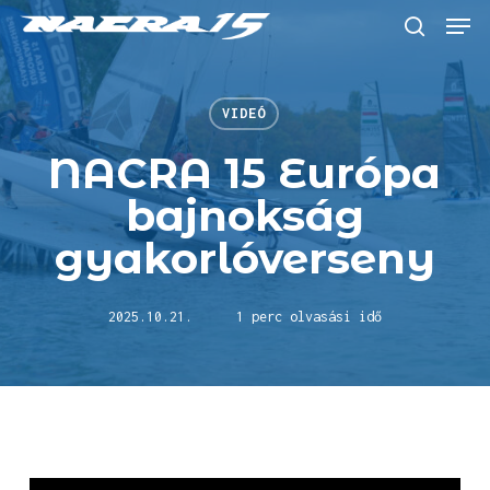
Skip
Menu
to
keresés
main
content
VIDEÓ
NACRA 15 Európa
bajnokság
gyakorlóverseny
2025.10.21.
1 perc olvasási idő