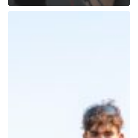
Lájer
Admirális
Emlékverseny
2023.
július
22-
23.
beszámoló