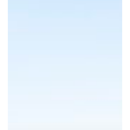
Fotó:
Kollmann
András