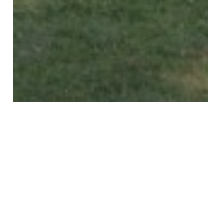
Fotó
Lájer Admirális Emlékverseny
2023. július 22-23. Balatonalmádi
Fotó: Kollmann András