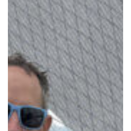
26.
–
27.