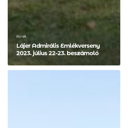
Hírek
Lájer Admirális Emlékverseny
2023. július 22-23. beszámoló
Lájer
Admirális
Emlékverseny
2023.
július
22-
23.
Balatonalmádi